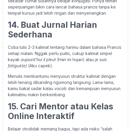
sekadar curhat susahnya belajar konjugasi. Punya teman
seperjuangan bikin cara lancar bahasa prancis tanpa ke
tempat kursus jadi lebih ringan dan menyenangkan.
14. Buat Jurnal Harian
Sederhana
Coba tulis 2-3 kalimat tentang harimu dalam bahasa Prancis
setiap malam. Nggak perlu puitis, cukup kalimat simpel
kayak
aujourd’hui il pleut
(Hari ini hujan) atau
je suis
fatigué(e)
(Aku capek).
Menulis membantumu menyusun struktur kalimat dengan
lebih tenang dibanding ngomong langsung. Lama-lama,
kamu bakal sadar kalau
vocab
dan kemampuan menyusun
kalimatmu makin berkembang.
15. Cari Mentor atau Kelas
Online Interaktif
Belajar otodidak memang bagus, tapi ada risiko “salah