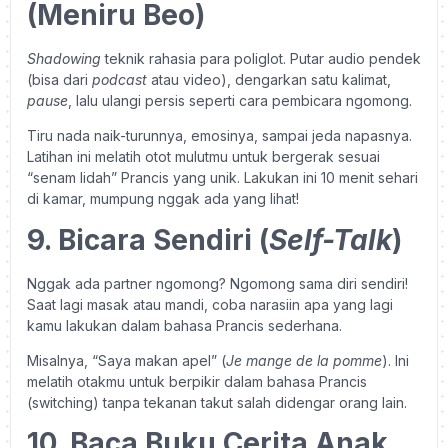
(Meniru Beo)
Shadowing
teknik rahasia para poliglot. Putar audio pendek
(bisa dari
podcast
atau video), dengarkan satu kalimat,
pause
, lalu ulangi persis seperti cara pembicara ngomong.
Tiru nada naik-turunnya, emosinya, sampai jeda napasnya.
Latihan ini melatih otot mulutmu untuk bergerak sesuai
“senam lidah” Prancis yang unik. Lakukan ini 10 menit sehari
di kamar, mumpung nggak ada yang lihat!
9. Bicara Sendiri (
Self-Talk
)
Nggak ada partner ngomong? Ngomong sama diri sendiri!
Saat lagi masak atau mandi, coba narasiin apa yang lagi
kamu lakukan dalam bahasa Prancis sederhana.
Misalnya, “Saya makan apel” (
Je mange de la pomme
). Ini
melatih otakmu untuk berpikir dalam bahasa Prancis
(switching) tanpa tekanan takut salah didengar orang lain.
10. Baca Buku Cerita Anak