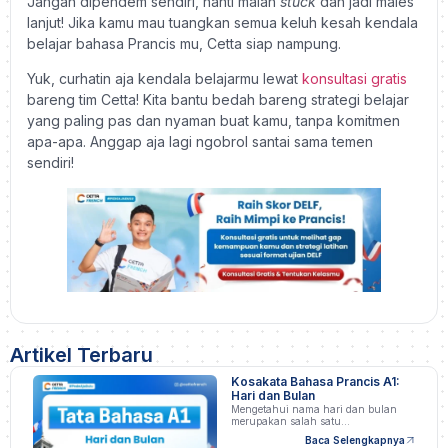
Jangan dipendem sendiri, nanti malah
stuck
dan jadi males
lanjut! Jika kamu mau tuangkan semua keluh kesah kendala
belajar bahasa Prancis mu, Cetta siap nampung.
Yuk, curhatin aja kendala belajarmu lewat
konsultasi gratis
bareng tim Cetta! Kita bantu bedah bareng strategi belajar
yang paling pas dan nyaman buat kamu, tanpa komitmen
apa-apa. Anggap aja lagi ngobrol santai sama temen
sendiri!
Artikel Terbaru
Kosakata Bahasa Prancis A1:
Hari dan Bulan
Mengetahui nama hari dan bulan
merupakan salah satu…
Baca Selengkapnya