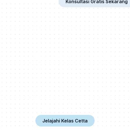
Konsultasi Gratis Sekarang
Kelas bahasa asing online interaktif dengan
praktisi buat pembelajaran makin
menyenangkan!
PT. Cetta Cita Cendekia
HQ, Plaza Oleos, Jl. TB Simatupang No.K
5th Floor, RT.2/RW.1, Kebagusan, Ps. Ming
Kota Jakarta Selatan, Daerah Khusus Ibuk
Jakarta 12520
Jelajahi Kelas Cetta