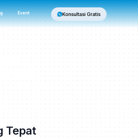
og
Event
Konsultasi Gratis
dan
Cetta
rikan pembelajaran yang
r CEFR.
g Tepat