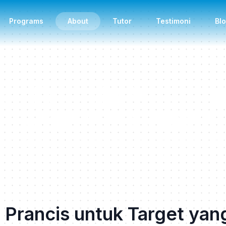
Programs
About
Tutor
Testimoni
Bl
sa Prancis Mudah 
 Ekosistem Belajar 
uk membantu kamu menguasai Bahasa Prancis. Kami membe
litas baik dengan kurikulum yang dirancang dengan standa
r Prancis untuk Target yan