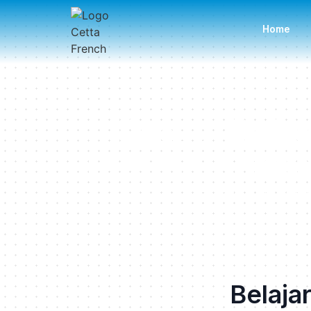
Home
Kuasai Baha
Terarah dalam
Cetta French hadir unt
berkua
Belaja