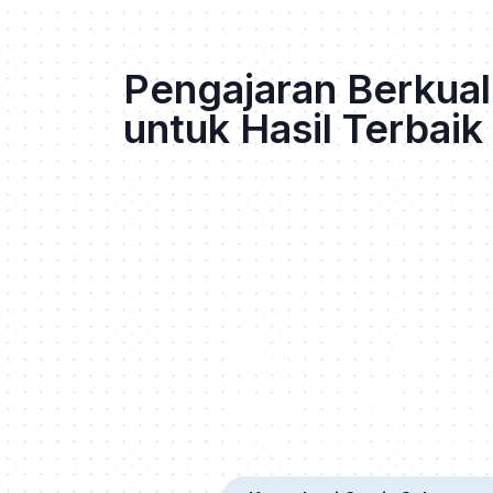
Pengajaran Berkual
untuk Hasil Terbaik
Siap Ambil 
World Citize
Jangan bimbang! Konsultasikan 
dengan tim ahli kami!