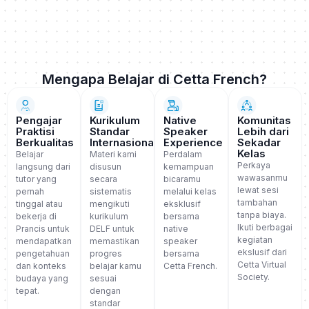
(A1)
Mengapa Belajar di Cetta French?
Pengajar
Kurikulum
Native
Komunitas
Praktisi
Standar
Speaker
Lebih dari
Berkualitas
Internasional
Experience
Sekadar
Kelas
Belajar
Materi kami
Perdalam
Perkaya
langsung dari
disusun
kemampuan
wawasanmu
tutor yang
secara
bicaramu
lewat sesi
pernah
sistematis
melalui kelas
tambahan
tinggal atau
mengikuti
eksklusif
tanpa biaya.
bekerja di
kurikulum
bersama
Ikuti berbagai
Prancis untuk
DELF untuk
native
kegiatan
mendapatkan
memastikan
speaker
ekslusif dari
pengetahuan
progres
bersama
Cetta Virtual
dan konteks
belajar kamu
Cetta French.
Society.
budaya yang
sesuai
tepat.
dengan
standar