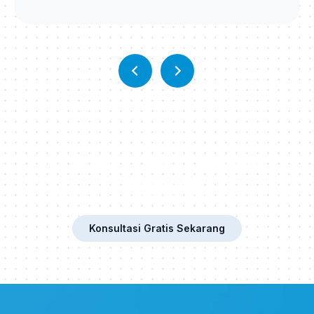
Mau Upgrade Karir? Kuasai Bahasa
Prancis Sekarang!
Pilih program yang sesuai dengan kebutuhanmu. Konsultasikan
secara gratis dengan tim ahli kami saat ini juga!
Konsultasi Gratis Sekarang