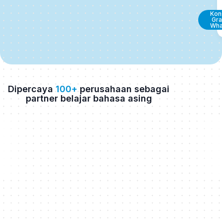
Kons
Gra
Wha
Dipercaya
100+
perusahaan sebagai
partner belajar bahasa asing