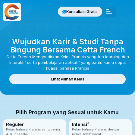
Konsultasi Gratis
Wujudkan Karir & Studi Tanpa
Bingung Bersama Cetta French
Cetta French Menghadirkan Kelas Prancis yang fun learning dan
Interaktif serta pembelajaran aplikatif yang bantu kamu cepat
kuasai bahasa Prancis
Lihat Pilihan Kelas
Pilih Program yang Sesuai untuk Kamu
Reguler
Intensif
Kelas bahasa Prancis yang berisi
Kelas bahasa Prancis dengan
4-10 peserta.
jadwal lebih padat