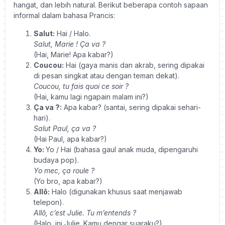
hangat, dan lebih natural. Berikut beberapa contoh sapaan
informal dalam bahasa Prancis:
Salut:
Hai / Halo.
Salut, Marie ! Ça va ?
(Hai, Marie! Apa kabar?)
Coucou:
Hai (gaya manis dan akrab, sering dipakai
di pesan singkat atau dengan teman dekat).
Coucou, tu fais quoi ce soir ?
(Hai, kamu lagi ngapain malam ini?)
Ça va ?:
Apa kabar? (santai, sering dipakai sehari-
hari).
Salut Paul, ça va ?
(Hai Paul, apa kabar?)
Yo:
Yo / Hai (bahasa gaul anak muda, dipengaruhi
budaya pop).
Yo mec, ça roule ?
(Yo bro, apa kabar?)
Allô:
Halo (digunakan khusus saat menjawab
telepon).
Allô, c’est Julie. Tu m’entends ?
(Halo, ini Julie. Kamu dengar suaraku?)